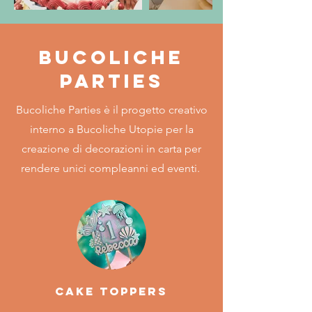
bucoliche
parties
Bucoliche Parties è il progetto creativo
interno a Bucoliche Utopie per la
creazione di decorazioni in carta per
rendere unici compleanni ed eventi.
CAKE TOPPERS