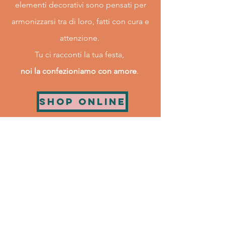
elementi decorativi sono pensati per
armonizzarsi tra di loro, fatti con cura e
attenzione.
Tu ci racconti la tua festa,
noi la confezioniamo con amore
.
SHOP ONLINE
DOVE SIAMO
Via della Scafa 144A
00054
Fiumicino (RM)